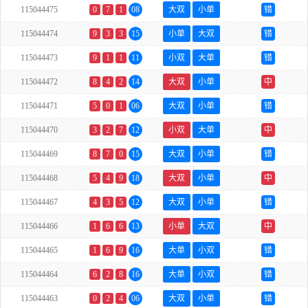
115044475
0
7
1
08
大双
小单
错
115044474
9
3
3
15
小单
大双
错
115044473
9
1
1
11
小双
大单
错
115044472
8
4
2
14
大双
小单
中
115044471
5
0
1
06
大双
小单
错
115044470
3
2
7
12
小双
大单
中
115044469
8
7
0
15
大双
小单
错
115044468
5
4
9
18
大双
小单
中
115044467
4
3
5
12
大双
小单
错
115044466
1
6
6
13
小单
大双
中
115044465
1
6
9
16
大单
小双
错
115044464
6
2
8
16
大单
小双
错
115044463
0
2
4
06
大双
小单
错