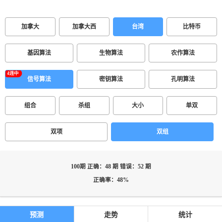
加拿大
加拿大西
台湾
比特币
基因算法
生物算法
农作算法
信号算法
密钥算法
孔明算法
组合
杀组
大小
单双
双项
双组
100期 正确：48 期 错误：52 期
正确率：48%
预测
走势
统计