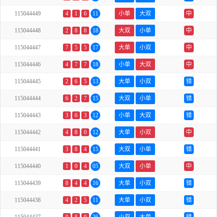
115044449
4
1
6
11
小单
大双
中
115044448
2
8
8
18
大双
小单
中
115044447
7
5
5
17
大单
小双
中
115044446
4
7
7
18
小单
大双
中
115044445
2
6
5
13
大单
小双
错
115044444
6
2
7
15
大双
小单
错
115044443
3
6
3
12
小单
大双
错
115044442
4
8
0
12
大单
小双
中
115044441
3
8
4
15
大双
小单
错
115044440
1
0
4
05
大双
小单
中
115044439
8
4
4
16
大单
小双
错
115044438
4
2
5
11
大单
小双
错