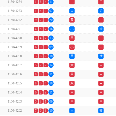
115044274
1
6
4
11
小
中
115044273
1
4
2
07
大
错
115044272
9
2
9
20
双
中
115044271
4
5
7
16
小
错
115044270
2
4
7
13
单
中
115044269
6
0
3
09
小
中
115044268
3
6
9
18
单
错
115044267
5
2
7
14
大
中
115044266
8
0
3
11
单
中
115044265
8
6
4
18
双
中
115044264
0
2
9
11
单
中
115044263
5
3
1
09
单
中
115044262
7
0
3
10
大
错