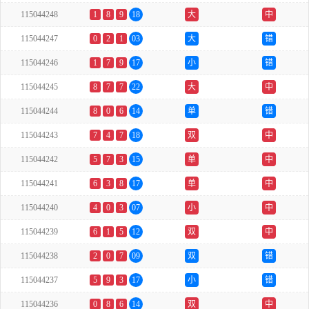
115044248
1
8
9
18
大
中
115044247
0
2
1
03
大
错
115044246
1
7
9
17
小
错
115044245
8
7
7
22
大
中
115044244
8
0
6
14
单
错
115044243
7
4
7
18
双
中
115044242
5
7
3
15
单
中
115044241
6
3
8
17
单
中
115044240
4
0
3
07
小
中
115044239
6
1
5
12
双
中
115044238
2
0
7
09
双
错
115044237
5
9
3
17
小
错
115044236
0
8
6
14
双
中