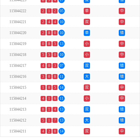
115044223
8
5
4
17
双
错
115044222
2
1
2
05
单
中
115044221
2
4
4
10
双
中
115044220
2
8
0
10
单
错
115044219
0
8
5
13
小
中
115044218
5
5
0
10
小
中
115044217
4
0
3
07
双
错
115044216
3
0
8
11
大
错
115044215
1
8
5
14
双
中
115044214
4
1
6
11
小
中
115044213
8
1
4
13
双
错
115044212
5
1
7
13
大
错
115044211
4
2
8
14
双
中