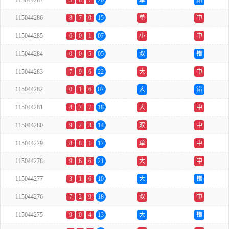
115044287
5
8
7
20
单
错
115044286
8
7
0
15
单
中
115044285
6
0
1
07
小
中
115044284
0
0
5
05
双
错
115044283
7
9
6
22
大
中
115044282
0
1
6
07
大
错
115044281
4
7
7
18
大
中
115044280
9
2
3
14
双
中
115044279
8
8
1
17
单
中
115044278
9
6
6
21
大
中
115044277
3
1
6
10
大
错
115044276
7
2
9
18
双
中
115044275
9
0
4
13
大
错