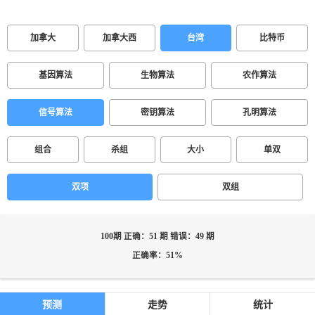
加拿大
加拿大西
台湾
比特币
基因算法
生物算法
农作算法
信号算法
密钥算法
孔明算法
组合
杀组
大小
单双
双项
双组
100期 正确：51 期 错误：49 期
正确率：51%
预测
走势
统计