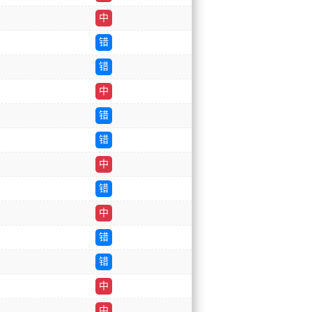
中
错
错
中
错
错
中
错
中
错
错
中
中