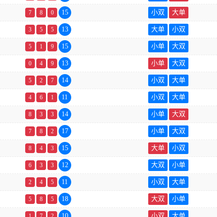
15
小双
大单
7
8
0
13
大单
小双
3
5
5
15
小单
大双
5
1
9
13
小单
大双
0
4
9
14
小双
大单
5
2
7
11
小双
大单
4
6
1
14
小单
大双
8
3
3
17
小单
大双
7
8
2
15
大单
小双
8
4
3
12
大双
小单
6
3
3
11
小双
大单
2
4
5
18
大双
小单
5
8
5
10
小双
大单
1
7
2