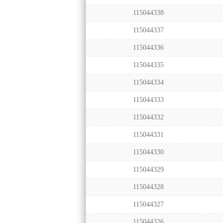
115044338
115044337
115044336
115044335
115044334
115044333
115044332
115044331
115044330
115044329
115044328
115044327
115044326