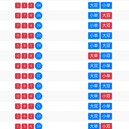
04
大双
小单
1
1
2
16
小单
大双
3
7
6
16
小单
大双
7
5
4
23
小单
大双
9
7
7
19
小单
大双
5
9
5
15
大单
小双
4
3
8
12
大双
小单
4
4
4
11
大双
小单
1
8
2
10
小单
大双
5
0
5
12
大单
小双
0
6
6
21
大双
小单
5
9
7
10
大双
小单
2
6
2
10
大单
小双
1
3
6