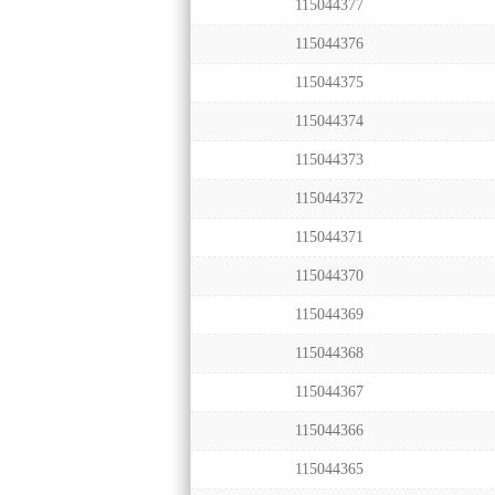
115044377
115044376
115044375
115044374
115044373
115044372
115044371
115044370
115044369
115044368
115044367
115044366
115044365