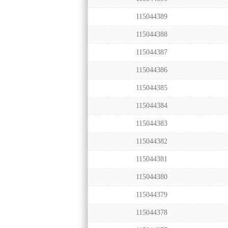
115044389
115044388
115044387
115044386
115044385
115044384
115044383
115044382
115044381
115044380
115044379
115044378