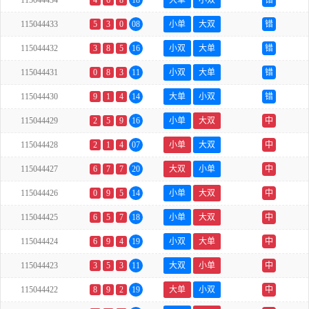
115044434
4
6
8
18
大单
小双
错
115044433
5
3
0
08
小单
大双
错
115044432
3
8
5
16
小双
大单
错
115044431
0
8
3
11
小双
大单
错
115044430
9
1
4
14
大单
小双
错
115044429
2
5
9
16
小单
大双
中
115044428
2
1
4
07
小单
大双
中
115044427
6
7
7
20
大双
小单
中
115044426
0
9
5
14
小单
大双
中
115044425
6
5
7
18
小单
大双
中
115044424
6
9
4
19
小双
大单
中
115044423
3
5
3
11
大双
小单
中
115044422
8
9
2
19
大单
小双
中