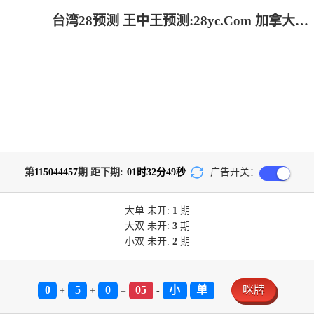
台湾28预测 王中王预测:28yc.Com 加拿大28-加拿大28预测|加拿大PC在线预测|28在线预测咪牌查询|加拿大PC结果查询_专注研究咪牌_加拿大PC结果走势_官方数据!
第
115044457
期 距下期:
01
时
32
分
49
秒
广告开关：
大单
未开:
1
期
大双
未开:
3
期
小双
未开:
2
期
0
5
0
05
小
单
咪牌
+
+
=
-