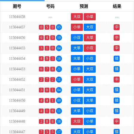
期号
号码
预测
结果
115044458
---
大双
小单
---
115044457
0
5
0
05
小单
大双
中
115044456
6
4
9
19
小双
大单
中
115044455
3
1
0
04
大单
小双
中
115044454
4
9
3
16
大单
小双
错
115044453
6
7
8
21
小单
大双
错
115044452
2
7
2
11
小单
大双
中
115044451
3
0
1
04
小单
大双
错
115044450
4
4
1
09
小双
大单
错
115044449
4
1
6
11
大单
小双
错
115044448
2
8
8
18
大双
小单
中
115044447
7
5
5
17
大双
小单
错