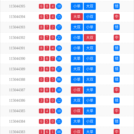
115044395
6
0
4
10
小单
大双
错
115044394
6
5
4
15
大单
小双
中
115044393
8
7
2
17
大双
小单
错
115044392
6
7
9
22
小单
大双
中
115044391
8
7
4
19
小单
大双
错
115044390
3
6
7
16
大单
小双
错
115044389
2
6
9
17
大双
小单
错
115044388
0
1
5
06
小单
大双
错
115044387
9
0
1
10
小双
大单
中
115044386
3
9
0
12
大双
小单
错
115044385
1
4
5
10
小双
大单
中
115044384
6
5
0
11
大单
小双
错
115044383
1
6
1
08
小双
大单
中