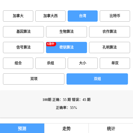
加拿大
加拿大西
台湾
比特币
基因算法
生物算法
农作算法
信号算法
密钥算法
孔明算法
组合
杀组
大小
单双
双项
双组
100期 正确：55 期 错误：45 期
正确率：55%
预测
走势
统计