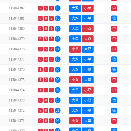
115044382
7
5
1
13
大双
小单
中
115044381
8
0
2
10
大双
小单
错
115044380
9
0
1
10
大单
小双
中
115044379
6
5
5
16
小单
大双
中
115044378
2
5
4
11
小单
大双
中
115044377
6
4
0
10
大双
小单
错
115044376
1
1
4
06
大双
小单
错
115044375
1
2
5
08
小双
大单
中
115044374
1
1
0
02
大单
小双
中
115044373
6
0
7
13
大单
小双
错
115044372
8
9
4
21
大双
小单
错
115044371
0
6
0
06
小双
大单
中