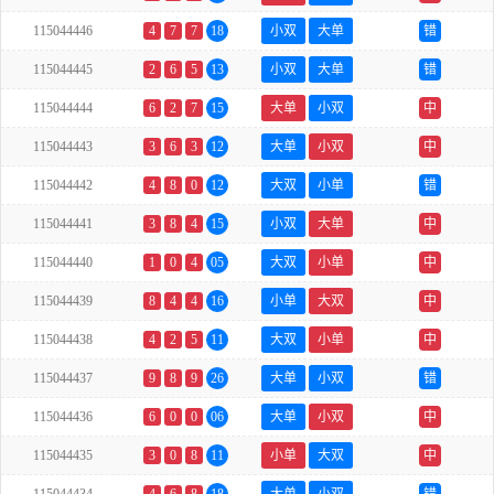
115044446
4
7
7
18
小双
大单
错
115044445
2
6
5
13
小双
大单
错
115044444
6
2
7
15
大单
小双
中
115044443
3
6
3
12
大单
小双
中
115044442
4
8
0
12
大双
小单
错
115044441
3
8
4
15
小双
大单
中
115044440
1
0
4
05
大双
小单
中
115044439
8
4
4
16
小单
大双
中
115044438
4
2
5
11
大双
小单
中
115044437
9
8
9
26
大单
小双
错
115044436
6
0
0
06
大单
小双
中
115044435
3
0
8
11
小单
大双
中