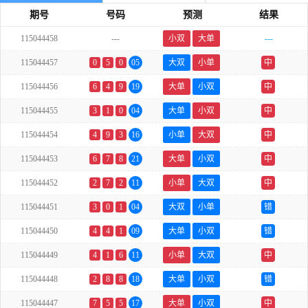
期号
号码
预测
结果
115044458
---
小双
大单
---
115044457
0
5
0
05
大双
小单
中
115044456
6
4
9
19
大单
小双
中
115044455
3
1
0
04
大单
小双
中
115044454
4
9
3
16
小单
大双
中
115044453
6
7
8
21
大单
小双
中
115044452
2
7
2
11
小单
大双
中
115044451
3
0
1
04
大双
小单
错
115044450
4
4
1
09
大单
小双
错
115044449
4
1
6
11
小单
大双
中
115044448
2
8
8
18
大单
小双
错
115044447
7
5
5
17
大单
小双
中