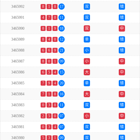
3465992
8
1
8
17
双
错
3465991
4
7
0
11
双
错
3465990
8
1
9
18
双
中
3465989
8
4
0
12
单
错
3465988
6
6
9
21
小
错
3465987
8
0
1
09
小
中
3465986
6
5
4
15
大
中
3465985
7
9
4
20
单
错
3465984
7
1
8
16
大
中
3465983
0
3
8
11
双
错
3465982
2
5
0
07
小
中
3465981
0
3
4
07
双
错
3465980
5
3
1
09
双
错