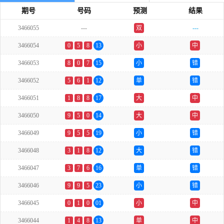
期号
号码
预测
结果
3466055
---
双
---
3466054
0
5
8
13
小
中
3466053
8
0
7
15
小
错
3466052
5
6
1
12
单
错
3466051
1
8
8
17
大
中
3466050
9
5
0
14
大
中
3466049
9
5
5
19
小
错
3466048
3
1
8
12
大
错
3466047
3
7
6
16
单
错
3466046
9
9
5
23
小
错
3466045
0
1
0
01
小
中
3466044
1
4
8
13
单
中