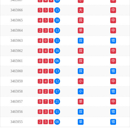
3465967
2
4
4
10
小
中
3465966
5
5
5
15
大
中
3465965
4
5
7
16
双
中
3465964
2
3
8
13
单
中
3465963
4
0
7
11
双
错
3465962
8
4
4
16
双
中
3465961
0
3
3
06
双
中
3465960
4
2
7
13
双
错
3465959
3
4
5
12
小
中
3465958
8
2
7
17
小
错
3465957
9
7
5
21
单
中
3465956
0
3
8
11
双
错
3465955
2
5
1
08
单
错