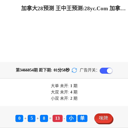
加拿大28预测 王中王预测:28yc.Com 加拿大28-加拿大28预测|加拿大PC在线预测|28在线预测咪牌查询|加拿大PC结果查询_专注研究咪牌_加拿大PC结果走势_官方数据!
第
3466054
期 距下期:
01
分
58
秒
广告开关：
大单
未开:
1
期
大双
未开:
4
期
小双
未开:
2
期
0
5
8
13
小
单
咪牌
+
+
=
-