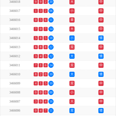
3466018
9
9
2
20
大
中
3466017
1
3
2
06
小
中
3466016
0
5
6
11
单
中
3466015
7
0
7
14
大
中
3466014
5
8
5
18
小
错
3466013
6
8
8
22
双
中
3466012
3
4
5
12
大
错
3466011
7
1
6
14
双
中
3466010
8
2
0
10
大
错
3466009
4
1
5
10
双
中
3466008
0
0
0
00
小
中
3466007
3
9
4
16
大
中
3466006
0
4
7
11
双
错