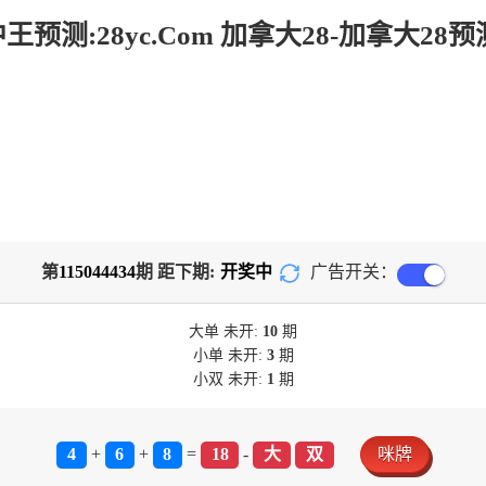
第
115044434
期 距下期:
开奖中
广告开关：
大单
未开:
10
期
小单
未开:
3
期
小双
未开:
1
期
4
+
6
+
8
=
18
-
大
双
咪牌