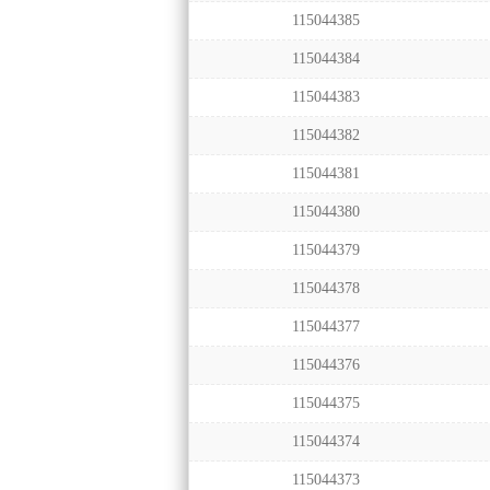
115044385
115044384
115044383
115044382
115044381
115044380
115044379
115044378
115044377
115044376
115044375
115044374
115044373