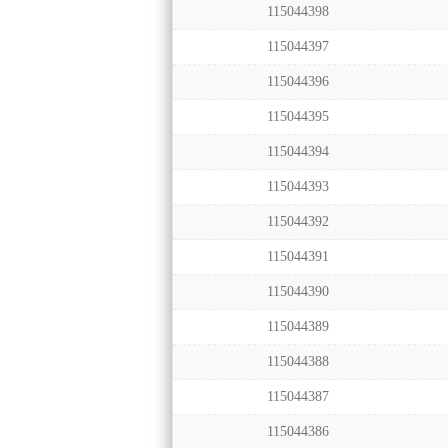
115044398
115044397
115044396
115044395
115044394
115044393
115044392
115044391
115044390
115044389
115044388
115044387
115044386