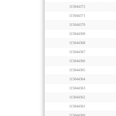
115044372
115044371
115044370
115044369
115044368
115044367
115044366
115044365
115044364
115044363
115044362
115044361
115044360