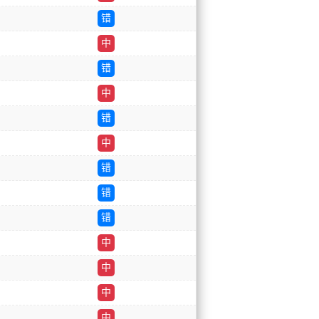
错
中
错
中
错
中
错
错
错
中
中
中
中