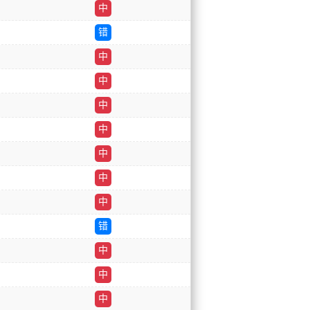
中
错
中
中
中
中
中
中
中
错
中
中
中