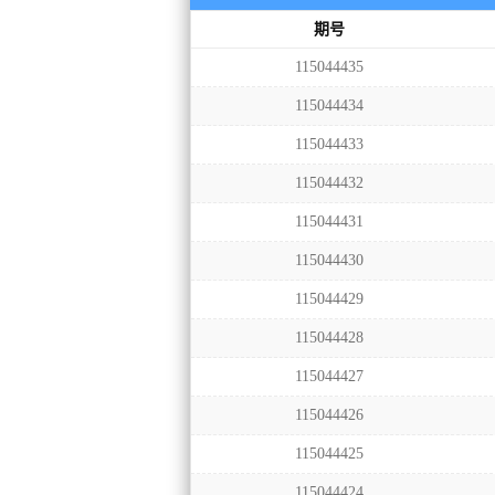
期号
115044435
115044434
115044433
115044432
115044431
115044430
115044429
115044428
115044427
115044426
115044425
115044424