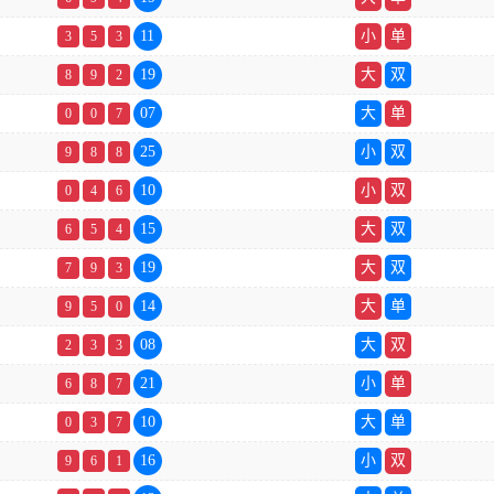
11
小
单
3
5
3
19
大
双
8
9
2
07
大
单
0
0
7
25
小
双
9
8
8
10
小
双
0
4
6
15
大
双
6
5
4
19
大
双
7
9
3
14
大
单
9
5
0
08
大
双
2
3
3
21
小
单
6
8
7
10
大
单
0
3
7
16
小
双
9
6
1