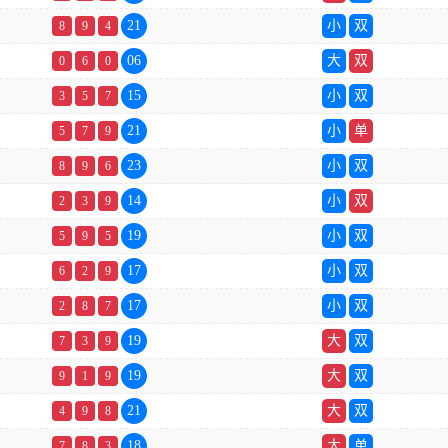
21
小
双
8
9
4
06
大
双
0
6
0
15
小
双
3
5
7
21
小
单
5
7
9
23
小
双
8
9
6
14
小
双
2
3
9
19
小
双
5
9
5
17
小
双
6
2
9
17
小
双
2
8
7
19
大
双
7
3
9
19
大
双
9
1
9
21
大
双
4
9
8
18
大
单
7
8
3