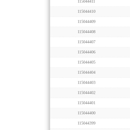
115044411
115044410
115044409
115044408
115044407
115044406
115044405
115044404
115044403
115044402
115044401
115044400
115044399