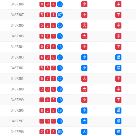
3467308
0
9
4
13
小
中
3467307
5
1
1
07
小
中
3467306
5
2
8
15
大
中
3467305
9
1
5
15
大
中
3467304
0
7
6
13
小
中
3467303
6
8
0
14
小
错
3467302
5
5
8
18
小
错
3467301
6
7
4
17
大
中
3467300
2
8
9
19
大
中
3467299
1
4
5
10
小
中
3467298
8
2
9
19
小
错
3467297
1
0
9
10
大
错
3467296
2
1
3
06
大
错