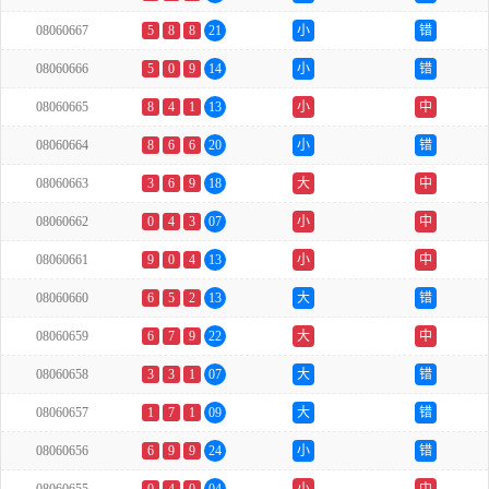
08060667
5
8
8
21
小
错
08060666
5
0
9
14
小
错
08060665
8
4
1
13
小
中
08060664
8
6
6
20
小
错
08060663
3
6
9
18
大
中
08060662
0
4
3
07
小
中
08060661
9
0
4
13
小
中
08060660
6
5
2
13
大
错
08060659
6
7
9
22
大
中
08060658
3
3
1
07
大
错
08060657
1
7
1
09
大
错
08060656
6
9
9
24
小
错