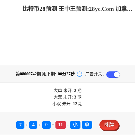
比特币28预测 王中王预测:28yc.Com 加拿大28-加拿大28预测|加拿大PC在线预测|28在线预测咪牌查询|加拿大PC结果查询_专注研究咪牌_加拿大PC结果走势_官方数据!
第
08060742
期 距下期:
00
分
27
秒
广告开关：
大单
未开:
2
期
大双
未开:
3
期
小双
未开:
12
期
7
4
0
11
小
单
咪牌
+
+
=
-