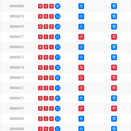
08060680
6
3
0
09
大
错
08060679
6
8
0
14
小
错
08060678
6
9
9
24
小
错
08060677
5
1
5
11
小
中
08060676
8
8
1
17
小
错
08060675
4
8
5
17
小
错
08060674
6
7
5
18
大
中
08060673
0
1
0
01
小
中
08060672
2
3
6
11
小
中
08060671
2
1
4
07
大
错
08060670
9
2
2
13
小
中
08060669
5
1
6
12
大
错
08060668
3
6
3
12
大
错