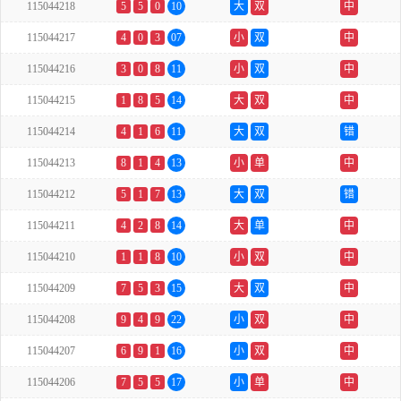
115044218
5
5
0
10
大
双
中
115044217
4
0
3
07
小
双
中
115044216
3
0
8
11
小
双
中
115044215
1
8
5
14
大
双
中
115044214
4
1
6
11
大
双
错
115044213
8
1
4
13
小
单
中
115044212
5
1
7
13
大
双
错
115044211
4
2
8
14
大
单
中
115044210
1
1
8
10
小
双
中
115044209
7
5
3
15
大
双
中
115044208
9
4
9
22
小
双
中
115044207
6
9
1
16
小
双
中
115044206
7
5
5
17
小
单
中