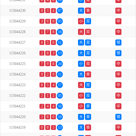
115044231
8
4
8
20
小
双
中
115044230
0
3
4
07
大
单
中
115044229
3
0
0
03
小
双
中
115044228
1
7
8
16
大
双
中
115044227
6
5
0
11
大
双
错
115044226
2
8
3
13
大
双
错
115044225
7
9
8
24
小
双
中
115044224
0
2
9
11
大
单
中
115044223
8
5
4
17
大
双
中
115044222
2
1
2
05
小
双
中
115044221
2
4
4
10
小
单
中
115044220
2
8
0
10
大
单
错
115044219
0
8
5
13
大
单
中