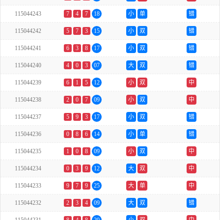
115044243
7
4
7
18
小
单
错
115044242
5
7
3
15
小
双
错
115044241
6
3
8
17
小
双
错
115044240
4
0
3
07
大
双
错
115044239
6
1
5
12
小
双
中
115044238
2
0
7
09
小
双
中
115044237
5
9
3
17
小
双
错
115044236
0
8
6
14
小
单
错
115044235
1
0
8
09
小
双
中
115044234
0
3
9
12
大
双
中
115044233
9
7
9
25
大
单
中
115044232
2
3
4
09
大
双
错