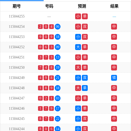
期号
号码
预测
结果
115044255
---
小
单
---
115044254
2
0
4
06
小
双
中
115044253
9
0
9
18
小
双
中
115044252
0
6
3
09
大
单
中
115044251
3
7
3
13
小
单
中
115044250
7
4
8
19
大
单
中
115044249
4
9
8
21
小
双
错
115044248
1
8
9
18
大
单
中
115044247
0
2
1
03
小
单
中
115044246
1
7
9
17
小
单
中
115044245
8
7
7
22
小
双
中
115044244
8
0
6
14
小
双
中