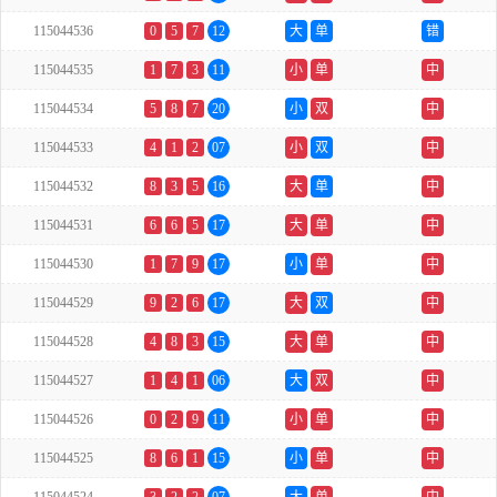
115044536
0
5
7
12
大
单
错
115044535
1
7
3
11
小
单
中
115044534
5
8
7
20
小
双
中
115044533
4
1
2
07
小
双
中
115044532
8
3
5
16
大
单
中
115044531
6
6
5
17
大
单
中
115044530
1
7
9
17
小
单
中
115044529
9
2
6
17
大
双
中
115044528
4
8
3
15
大
单
中
115044527
1
4
1
06
大
双
中
115044526
0
2
9
11
小
单
中
115044525
8
6
1
15
小
单
中