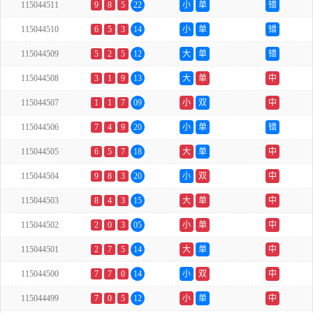
115044511
9
8
5
22
小
单
错
115044510
6
5
3
14
小
单
错
115044509
5
2
5
12
大
单
错
115044508
3
1
9
13
大
单
中
115044507
1
1
7
09
小
双
中
115044506
7
4
9
20
小
单
错
115044505
6
5
7
18
大
单
中
115044504
9
8
3
20
小
双
中
115044503
8
4
3
15
大
单
中
115044502
2
0
3
05
小
单
中
115044501
2
7
5
14
大
单
中
115044500
7
7
0
14
小
双
中
115044499
7
0
5
12
小
单
中