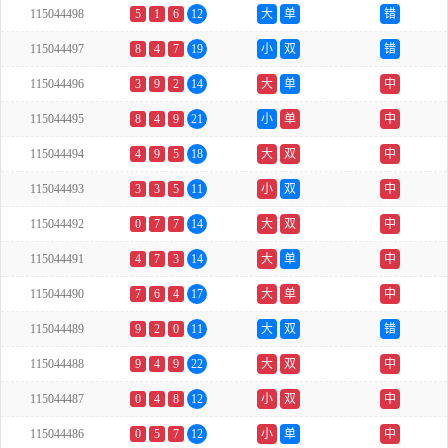
115044498
5
1
6
12
大
单
错
115044497
8
4
7
19
小
双
错
115044496
3
9
2
14
大
单
中
115044495
8
4
9
21
小
单
中
115044494
4
9
5
18
大
双
中
115044493
3
3
5
11
小
双
中
115044492
0
7
7
14
大
双
中
115044491
4
7
3
14
大
单
中
115044490
7
6
4
17
大
单
中
115044489
9
2
0
11
大
双
错
115044488
9
4
9
22
大
双
中
115044487
0
4
8
12
小
双
中
115044486
0
5
7
12
小
单
中