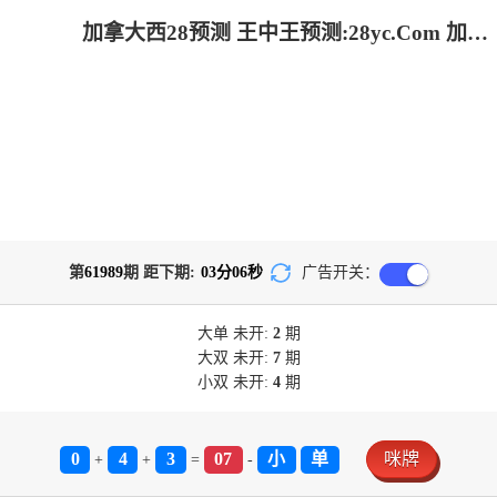
加拿大西28预测 王中王预测:28yc.Com 加拿大28-加拿大28预测|加拿大PC在线预测|28在线预测咪牌查询|加拿大PC结果查询_专注研究咪牌_加拿大PC结果走势_官方数据!
第
61989
期 距下期:
03
分
06
秒
广告开关：
大单
未开:
2
期
大双
未开:
7
期
小双
未开:
4
期
0
4
3
07
小
单
咪牌
+
+
=
-