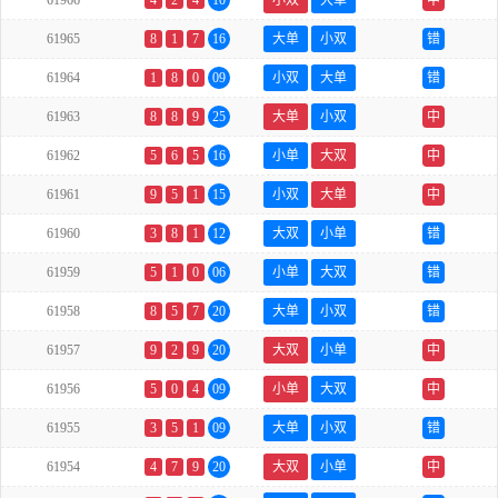
61966
4
2
4
10
小双
大单
中
61965
8
1
7
16
大单
小双
错
61964
1
8
0
09
小双
大单
错
61963
8
8
9
25
大单
小双
中
61962
5
6
5
16
小单
大双
中
61961
9
5
1
15
小双
大单
中
61960
3
8
1
12
大双
小单
错
61959
5
1
0
06
小单
大双
错
61958
8
5
7
20
大单
小双
错
61957
9
2
9
20
大双
小单
中
61956
5
0
4
09
小单
大双
中
61955
3
5
1
09
大单
小双
错
61954
4
7
9
20
大双
小单
中