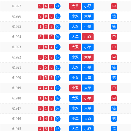
61927
9
6
6
21
大单
小双
中
61926
9
9
0
18
小双
大单
错
61925
1
3
2
06
大双
小单
错
61924
3
1
0
04
大单
小双
中
61923
8
8
4
20
大双
小单
中
61922
3
5
9
17
小双
大单
中
61921
5
5
0
10
大双
小单
错
61920
4
5
7
16
小双
大单
错
61919
4
4
4
12
小双
大单
中
61918
1
6
2
09
大双
小单
中
61917
3
1
3
07
小双
大单
错
61916
1
4
1
06
小单
大双
错
61915
4
5
7
16
大单
小双
错