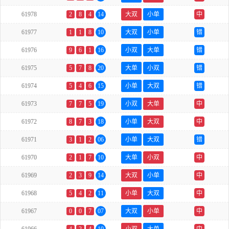
61978
2
8
4
14
大双
小单
中
61977
1
1
8
10
大双
小单
错
61976
9
6
1
16
小双
大单
错
61975
5
7
8
20
大单
小双
错
61974
5
4
6
15
小单
大双
错
61973
7
7
5
19
小双
大单
中
61972
8
7
3
18
小单
大双
中
61971
3
1
2
06
小单
大双
错
61970
2
1
7
10
大单
小双
中
61969
2
3
9
14
大双
小单
中
61968
5
4
2
11
小单
大双
中
61967
0
0
7
07
大双
小单
中