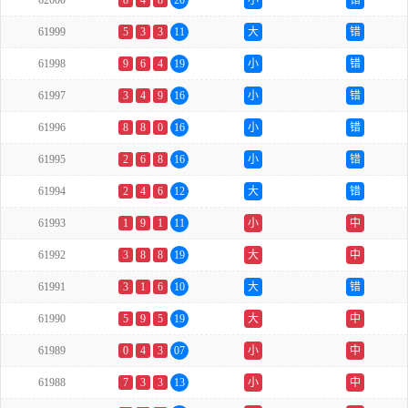
62000
8
4
8
20
小
错
61999
5
3
3
11
大
错
61998
9
6
4
19
小
错
61997
3
4
9
16
小
错
61996
8
8
0
16
小
错
61995
2
6
8
16
小
错
61994
2
4
6
12
大
错
61993
1
9
1
11
小
中
61992
3
8
8
19
大
中
61991
3
1
6
10
大
错
61990
5
9
5
19
大
中
61989
0
4
3
07
小
中
61988
7
3
3
13
小
中