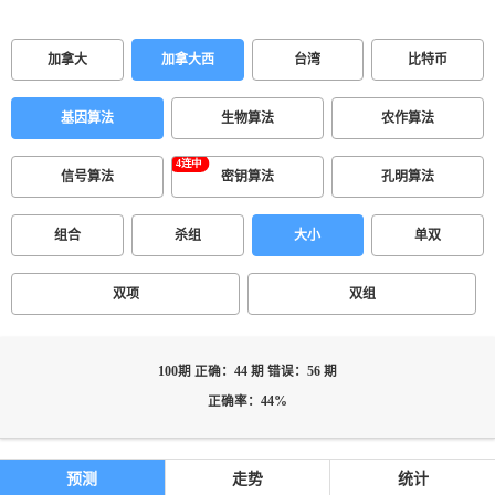
加拿大
加拿大西
台湾
比特币
基因算法
生物算法
农作算法
信号算法
密钥算法
孔明算法
组合
杀组
大小
单双
双项
双组
100期 正确：44 期 错误：56 期
正确率：44%
预测
走势
统计