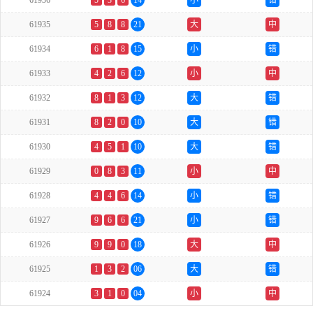
61936
5
3
6
14
小
错
61935
5
8
8
21
大
中
61934
6
1
8
15
小
错
61933
4
2
6
12
小
中
61932
8
1
3
12
大
错
61931
8
2
0
10
大
错
61930
4
5
1
10
大
错
61929
0
8
3
11
小
中
61928
4
4
6
14
小
错
61927
9
6
6
21
小
错
61926
9
9
0
18
大
中
61925
1
3
2
06
大
错
61924
3
1
0
04
小
中