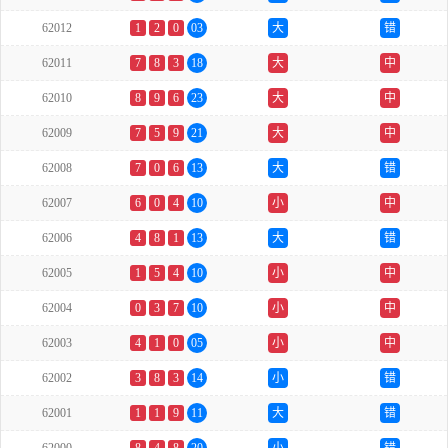
62012
1
2
0
03
大
错
62011
7
8
3
18
大
中
62010
8
9
6
23
大
中
62009
7
5
9
21
大
中
62008
7
0
6
13
大
错
62007
6
0
4
10
小
中
62006
4
8
1
13
大
错
62005
1
5
4
10
小
中
62004
0
3
7
10
小
中
62003
4
1
0
05
小
中
62002
3
8
3
14
小
错
62001
1
1
9
11
大
错