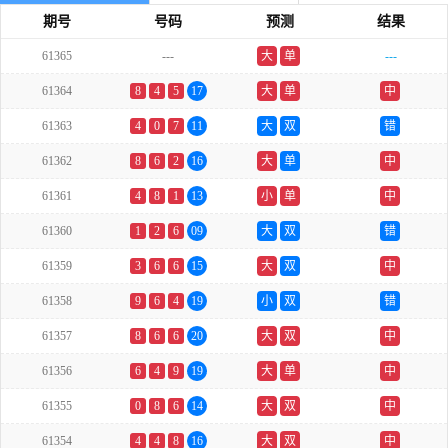
期号
号码
预测
结果
61365
---
大
单
---
61364
8
4
5
17
大
单
中
61363
4
0
7
11
大
双
错
61362
8
6
2
16
大
单
中
61361
4
8
1
13
小
单
中
61360
1
2
6
09
大
双
错
61359
3
6
6
15
大
双
中
61358
9
6
4
19
小
双
错
61357
8
6
6
20
大
双
中
61356
6
4
9
19
大
单
中
61355
0
8
6
14
大
双
中
61354
4
4
8
16
大
双
中