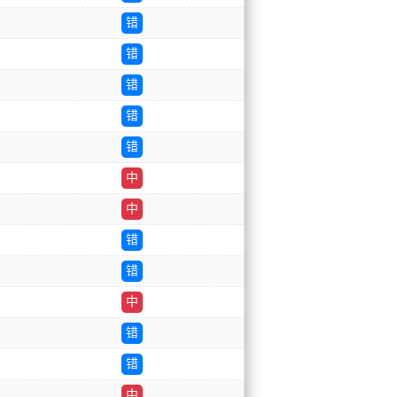
错
错
错
错
错
中
中
错
错
中
错
错
中