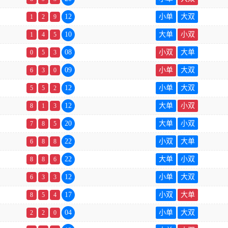
12
小单
大双
1
2
9
10
大单
小双
1
4
5
08
小双
大单
0
5
3
09
小单
大双
6
3
0
12
小单
大双
5
5
2
12
大单
小双
8
1
3
20
大单
小双
7
8
5
22
小双
大单
6
8
8
22
大单
小双
8
8
6
12
小单
大双
6
3
3
17
小双
大单
8
5
4
04
小单
大双
2
2
0