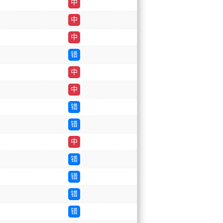
中
中
中
错
中
中
错
错
中
错
错
错
错