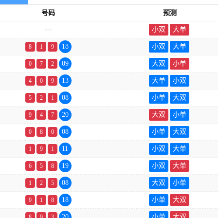
号码
预测
---
小双
大单
18
小双
大单
8
1
9
09
大双
小单
0
7
2
13
大单
小双
4
0
9
08
小单
大双
5
2
1
20
大双
小单
9
4
7
08
小单
大双
0
8
0
11
小双
大单
1
9
1
19
小双
大单
6
5
8
08
大双
小单
1
2
5
18
小单
大双
9
1
8
20
小单
大双
8
9
3