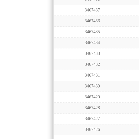
3467437
3467436
3467435
3467434
3467433
3467432
3467431
3467430
3467429
3467428
3467427
3467426