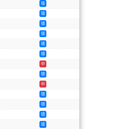
错
错
错
错
错
错
中
错
中
错
错
错
错