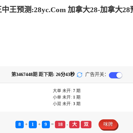
第
3467448
期 距下期:
26
分
43
秒
广告开关：
大单
未开:
7
期
小单
未开:
1
期
小双
未开:
3
期
8
+
1
+
9
=
18
-
大
双
咪牌