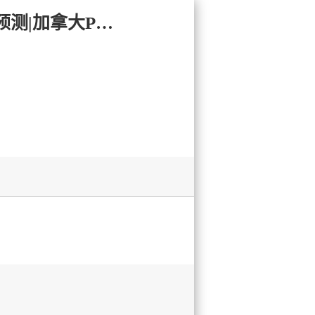
加拿大28预测 王中王预测:28yc.Com 加拿大28-加拿大28预测|加拿大PC在线预测|28在线预测咪牌查询|加拿大PC结果查询_专注研究咪牌_加拿大PC结果走势_官方数据!