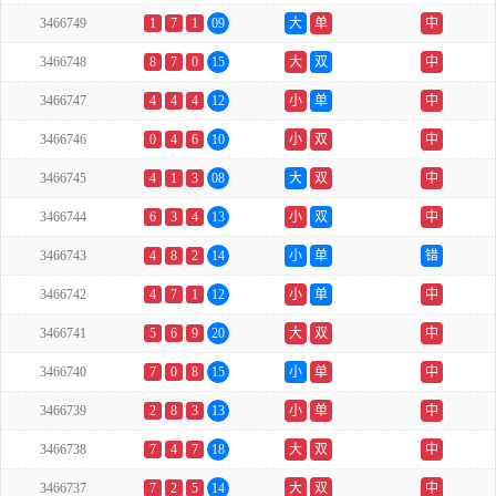
3466749
1
7
1
09
大
单
中
3466748
8
7
0
15
大
双
中
3466747
4
4
4
12
小
单
中
3466746
0
4
6
10
小
双
中
3466745
4
1
3
08
大
双
中
3466744
6
3
4
13
小
双
中
3466743
4
8
2
14
小
单
错
3466742
4
7
1
12
小
单
中
3466741
5
6
9
20
大
双
中
3466740
7
0
8
15
小
单
中
3466739
2
8
3
13
小
单
中
3466738
7
4
7
18
大
双
中
3466737
7
2
5
14
大
双
中