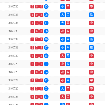
3466736
9
6
0
15
小
单
中
3466735
1
0
5
06
大
单
错
3466734
1
3
7
11
大
单
中
3466733
0
6
0
06
小
双
中
3466732
6
1
9
16
小
单
错
3466731
2
7
8
17
小
双
错
3466730
5
7
3
15
大
双
中
3466729
5
1
1
07
小
双
中
3466728
0
0
4
04
小
双
中
3466727
4
2
6
12
小
单
中
3466726
0
3
0
03
大
单
中
3466725
3
5
9
17
大
单
中