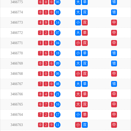
3466775
6
0
0
06
大
单
错
3466774
0
1
0
01
大
双
错
3466773
4
9
1
14
小
双
中
3466772
2
2
3
07
大
单
中
3466771
1
1
2
04
小
双
中
3466770
7
6
5
18
小
单
错
3466769
0
3
6
09
大
双
错
3466768
1
0
5
06
小
双
中
3466767
7
1
0
08
大
单
错
3466766
8
4
9
21
大
单
中
3466765
6
7
3
16
大
双
中
3466764
7
2
8
17
小
单
中
3466763
0
2
9
11
小
双
中