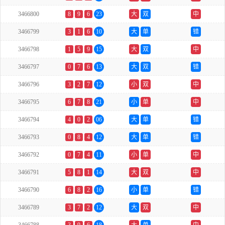
3466800
8
9
6
23
大
双
中
3466799
3
1
6
10
大
单
错
3466798
1
5
9
15
大
双
中
3466797
0
7
6
13
大
双
错
3466796
3
2
7
12
小
双
中
3466795
6
7
8
21
小
单
中
3466794
4
0
2
06
大
单
错
3466793
0
8
4
12
大
单
错
3466792
0
7
4
11
小
单
中
3466791
5
8
1
14
大
双
中
3466790
6
8
2
16
小
单
错
3466789
3
7
2
12
大
双
中