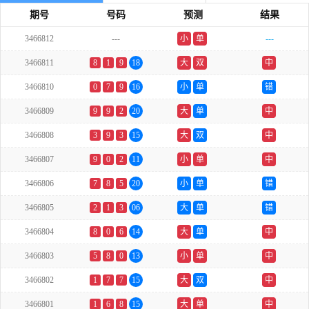
期号
号码
预测
结果
3466812
---
小
单
---
3466811
8
1
9
18
大
双
中
3466810
0
7
9
16
小
单
错
3466809
9
9
2
20
大
单
中
3466808
3
9
3
15
大
双
中
3466807
9
0
2
11
小
单
中
3466806
7
8
5
20
小
单
错
3466805
2
1
3
06
大
单
错
3466804
8
0
6
14
大
单
中
3466803
5
8
0
13
小
单
中
3466802
1
7
7
15
大
双
中
3466801
1
6
8
15
大
单
中