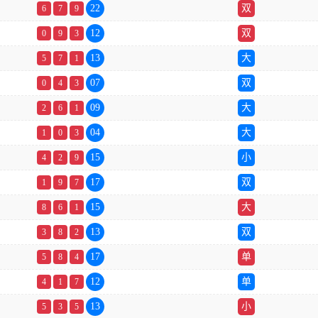
22
双
6
7
9
12
双
0
9
3
13
大
5
7
1
07
双
0
4
3
09
大
2
6
1
04
大
1
0
3
15
小
4
2
9
17
双
1
9
7
15
大
8
6
1
13
双
3
8
2
17
单
5
8
4
12
单
4
1
7
13
小
5
3
5