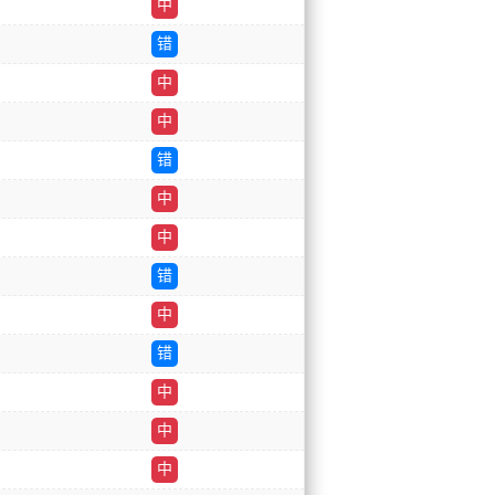
中
错
中
中
错
中
中
错
中
错
中
中
中