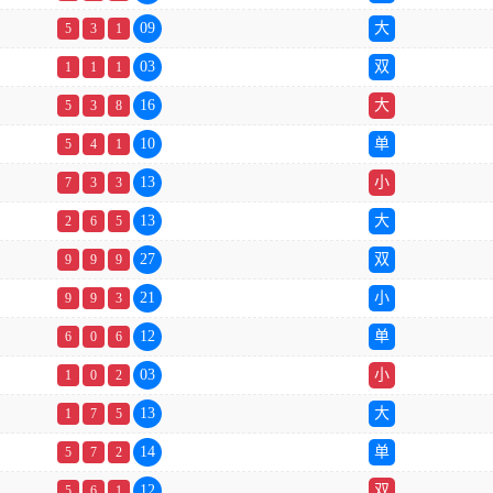
09
大
5
3
1
03
双
1
1
1
16
大
5
3
8
10
单
5
4
1
13
小
7
3
3
13
大
2
6
5
27
双
9
9
9
21
小
9
9
3
12
单
6
0
6
03
小
1
0
2
13
大
1
7
5
14
单
5
7
2
12
双
5
6
1