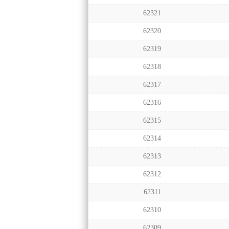
62321
62320
62319
62318
62317
62316
62315
62314
62313
62312
62311
62310
62309