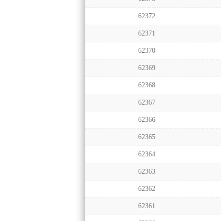
62372
62371
62370
62369
62368
62367
62366
62365
62364
62363
62362
62361