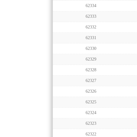
62334
62333
62332
62331
62330
62329
62328
62327
62326
62325
62324
62323
62322