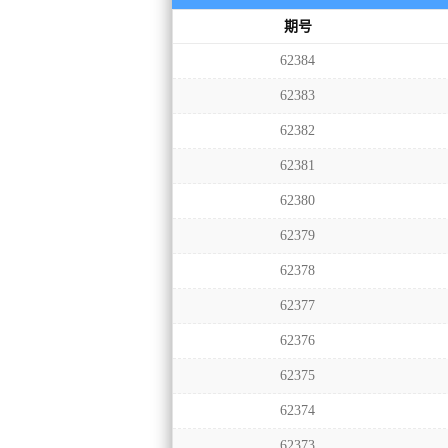
期号
62384
62383
62382
62381
62380
62379
62378
62377
62376
62375
62374
62373