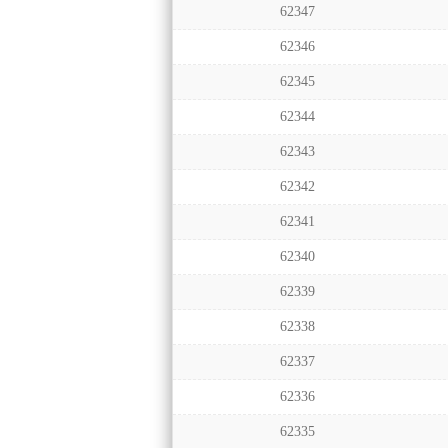
62347
62346
62345
62344
62343
62342
62341
62340
62339
62338
62337
62336
62335