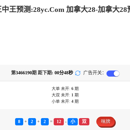
第
3466190
期 距下期:
00
分
47
秒
广告开关：
大单
未开:
6
期
大双
未开:
1
期
小单
未开:
4
期
8
+
2
+
2
=
12
-
小
双
咪牌