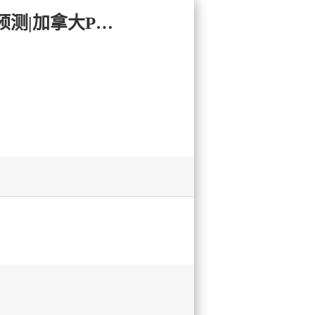
加拿大28预测 王中王预测:28yc.Com 加拿大28-加拿大28预测|加拿大PC在线预测|28在线预测咪牌查询|加拿大PC结果查询_专注研究咪牌_加拿大PC结果走势_官方数据!