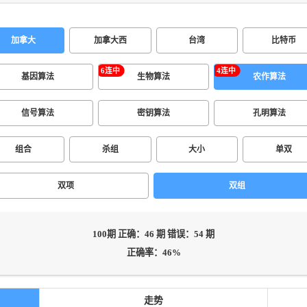
加拿大
加拿大西
台湾
比特币
基因算法
生物算法
农作算法
信号算法
密钥算法
孔明算法
组合
杀组
大小
单双
双项
双组
100期 正确：46 期 错误：54 期
正确率：46%
走势