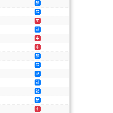
错
错
中
错
中
中
错
错
错
错
错
错
中