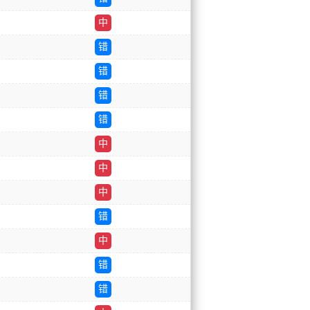
中
错
错
错
错
中
中
中
错
中
错
错