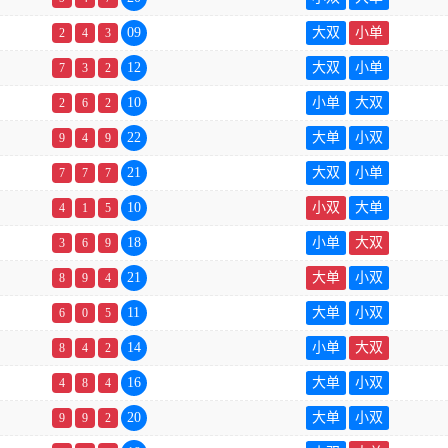
09
大双
小单
2
4
3
12
大双
小单
7
3
2
10
小单
大双
2
6
2
22
大单
小双
9
4
9
21
大双
小单
7
7
7
10
小双
大单
4
1
5
18
小单
大双
3
6
9
21
大单
小双
8
9
4
11
大单
小双
6
0
5
14
小单
大双
8
4
2
16
大单
小双
4
8
4
20
大单
小双
9
9
2