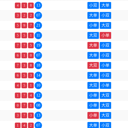
13
小双
大单
4
1
8
07
大单
小双
3
2
2
21
小单
大双
5
9
7
11
大双
小单
5
5
1
19
大单
小双
7
7
5
07
大单
小双
6
1
0
18
大双
小单
7
3
8
14
大单
小双
6
5
3
10
大双
小单
4
5
1
12
小单
大双
1
7
4
08
小单
大双
0
7
1
13
小单
大双
3
7
3
07
大单
小双
1
4
2