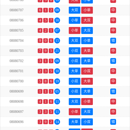
08080708
5
5
8
18
大双
小单
中
08080707
6
1
2
09
大双
小单
中
08080706
4
5
7
16
小单
大双
中
08080705
4
2
1
07
小单
大双
中
08080704
9
0
6
15
大双
小单
错
08080703
7
9
5
21
小双
大单
中
08080702
3
1
5
09
小双
大单
错
08080701
2
3
5
10
大单
小双
中
08080700
5
8
6
19
小双
大单
中
08080699
1
1
3
05
小双
大单
错
08080698
4
1
6
11
大双
小单
中
08080697
3
3
5
11
小单
大双
中
08080696
3
9
2
14
大单
小双
错