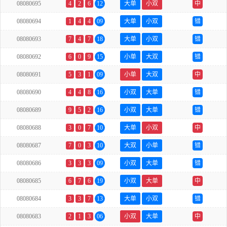
08080695
4
2
6
12
大单
小双
中
08080694
1
4
4
09
大单
小双
错
08080693
7
4
7
18
大单
小双
错
08080692
6
0
9
15
小单
大双
错
08080691
5
3
1
09
小单
大双
中
08080690
4
4
8
16
小双
大单
错
08080689
9
5
2
16
小双
大单
错
08080688
3
0
7
10
大单
小双
中
08080687
7
0
3
10
大双
小单
错
08080686
3
3
3
09
小双
大单
错
08080685
6
7
6
19
小双
大单
中
08080684
3
3
7
13
大单
小双
错
08080683
2
1
3
06
小双
大单
中