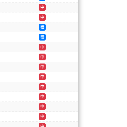
中
中
错
错
中
中
中
中
中
中
中
中
中