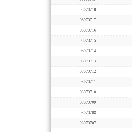
08070718
08070717
08070716
08070715
08070714
08070713
08070712
08070711
08070710
08070709
08070708
08070707