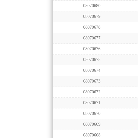
08070680
08070679
08070678
08070677
08070676
08070675
08070674
08070673
08070672
08070671
08070670
08070669
08070668