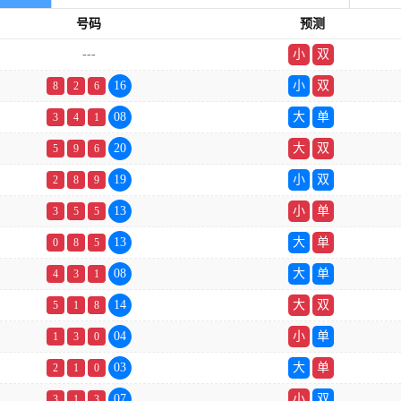
号码
预测
---
小
双
16
小
双
8
2
6
08
大
单
3
4
1
20
大
双
5
9
6
19
小
双
2
8
9
13
小
单
3
5
5
13
大
单
0
8
5
08
大
单
4
3
1
14
大
双
5
1
8
04
小
单
1
3
0
03
大
单
2
1
0
07
小
双
3
1
3