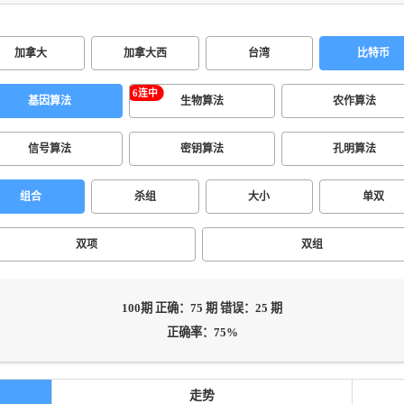
加拿大
加拿大西
台湾
比特币
基因算法
生物算法
农作算法
信号算法
密钥算法
孔明算法
组合
杀组
大小
单双
双项
双组
100期 正确：75 期 错误：25 期
正确率：75%
走势